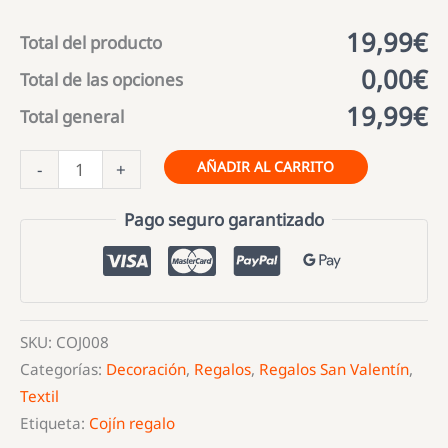
19,99€
Total del producto
0,00€
Total de las opciones
19,99€
Total general
Cojín
AÑADIR AL CARRITO
-
+
"Juntos
es
Pago seguro garantizado
mi
sitio
favorito"
cantidad
SKU:
COJ008
Categorías:
Decoración
,
Regalos
,
Regalos San Valentín
,
Textil
Etiqueta:
Cojín regalo