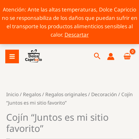
Atención: Ante las altas temperaturas, Dolce Capriccio
no se responsabiliza de los daños que puedan sufrir en
el transporte los productos alimenticios sensibles al
calor.
Descartar
Ir
Buscar
al
contenido
Inicio
/
Regalos
/
Regalos originales
/
Decoración
/ Cojín
“Juntos es mi sitio favorito”
Cojín “Juntos es mi sitio
favorito”