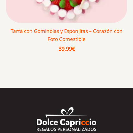
Tarta con Gominolas y Esponjitas – Corazón con
Foto Comestible
39,99
€