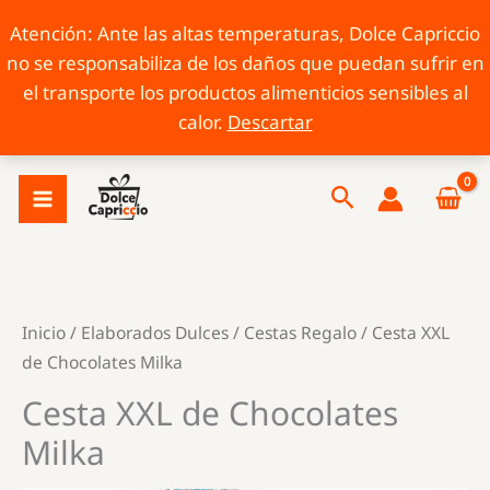
Atención: Ante las altas temperaturas, Dolce Capriccio
no se responsabiliza de los daños que puedan sufrir en
el transporte los productos alimenticios sensibles al
calor.
Descartar
Ir
Buscar
al
contenido
Inicio
/
Elaborados Dulces
/
Cestas Regalo
/ Cesta XXL
de Chocolates Milka
Cesta XXL de Chocolates
Milka