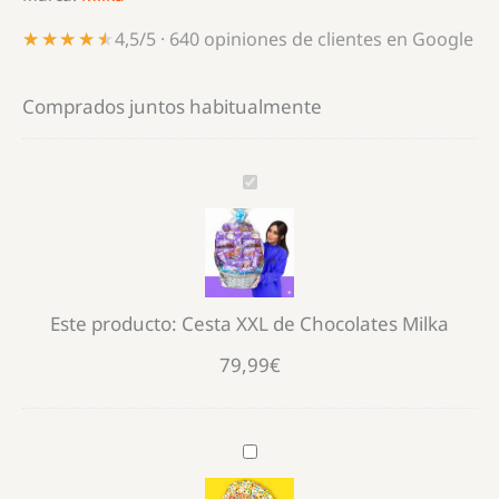
★★★★★
★★★★★
4,5/5 · 640 opiniones de clientes en Google
Comprados juntos habitualmente
Cesta
XXL
de
Chocolates
Milka
Este producto:
Cesta XXL de Chocolates Milka
79,99
€
Cesta
con