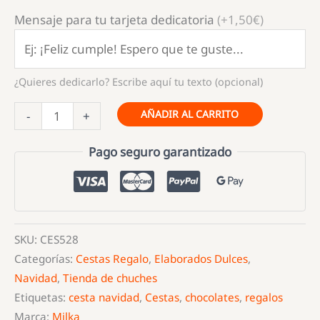
Mensaje para tu tarjeta dedicatoria
(+1,50€)
¿Quieres dedicarlo? Escribe aquí tu texto (opcional)
Cesta
AÑADIR AL CARRITO
-
+
XXL
de
Pago seguro garantizado
Chocolates
Milka
cantidad
SKU:
CES528
Categorías:
Cestas Regalo
,
Elaborados Dulces
,
Navidad
,
Tienda de chuches
Etiquetas:
cesta navidad
,
Cestas
,
chocolates
,
regalos
Marca:
Milka