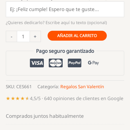
¿Quieres dedicarlo? Escribe aquí tu texto (opcional)
Cesta
AÑADIR AL CARRITO
-
+
de
Chocolates
Pago seguro garantizado
y
Peluche
San
Valentín
SKU:
CES661
Categoría:
Regalos San Valentín
cantidad
★★★★★
★★★★★
4,5/5 · 640 opiniones de clientes en Google
Comprados juntos habitualmente