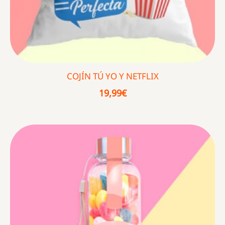
COJÍN TÚ YO Y NETFLIX
19,99
€