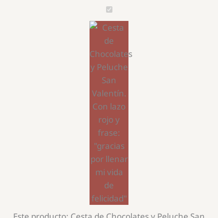
Cesta
de
Chocolates
y
Peluche
San
Valentín
Este producto:
Cesta de Chocolates y Peluche San