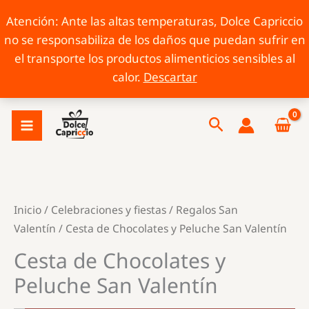
Atención: Ante las altas temperaturas, Dolce Capriccio
no se responsabiliza de los daños que puedan sufrir en
el transporte los productos alimenticios sensibles al
calor.
Descartar
Ir
Buscar
al
contenido
Inicio
/
Celebraciones y fiestas
/
Regalos San
Valentín
/ Cesta de Chocolates y Peluche San Valentín
Cesta de Chocolates y
Peluche San Valentín