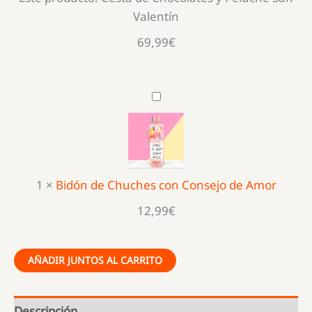
Valentín
69,99
€
Bidón
de
Chuches
con
Consejo
1
×
Bidón de Chuches con Consejo de Amor
de
Amor
12,99
€
AÑADIR JUNTOS AL CARRITO
Descripción