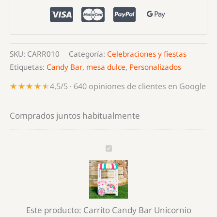
Unicornio
cantidad
SKU:
CARR010
Categoría:
Celebraciones y fiestas
Etiquetas:
Candy Bar
,
mesa dulce
,
Personalizados
★★★★★
★★★★★
4,5/5 · 640 opiniones de clientes en Google
Comprados juntos habitualmente
Carrito
Candy
Bar
Unicornio
Este producto:
Carrito Candy Bar Unicornio