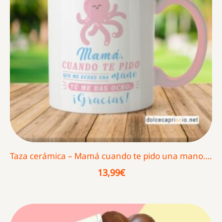
Taza cerámica – Mamá cuando te pido una mano….
13,99
€