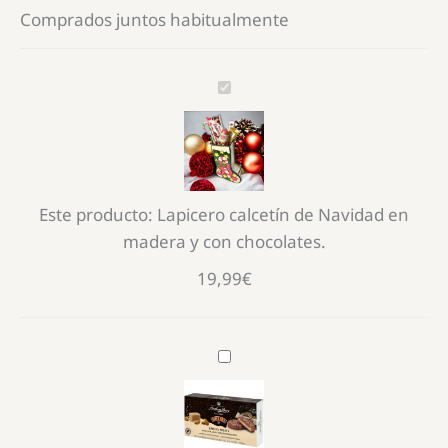
Comprados juntos habitualmente
Lapicero
calcetín
de
Navidad
en
Este producto:
Lapicero calcetín de Navidad en
madera
madera y con chocolates.
y
con
19,99
€
chocolates.
ANTHON
BERG
MAZAPÁN
BAILEYS