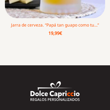
Jarra de cerveza. “Papá tan guapo como tu…”
19,99
€