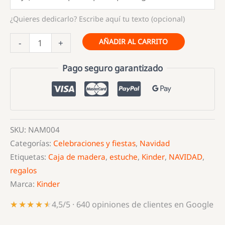
¿Quieres dedicarlo? Escribe aquí tu texto (opcional)
Lapicero
AÑADIR AL CARRITO
-
+
calcetín
de
Pago seguro garantizado
Navidad
en
madera
y
SKU:
NAM004
con
Categorías:
Celebraciones y fiestas
,
Navidad
chocolates.
Etiquetas:
Caja de madera
,
estuche
,
Kinder
,
NAVIDAD
,
cantidad
regalos
Marca:
Kinder
★★★★★
★★★★★
4,5/5 · 640 opiniones de clientes en Google