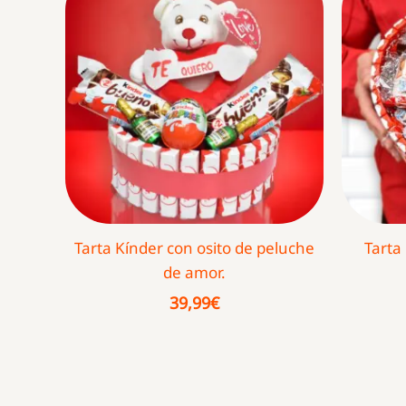
Tarta Kínder con osito de peluche
Tarta
de amor.
39,99
€