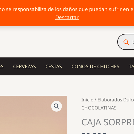
o se responsabiliza de los daños que puedan sufrir en el 
Descartar
Búsqu
de
produc
ES
CERVEZAS
CESTAS
CONOS DE CHUCHES
T
Inicio
/
Elaborados Dulc
CHOCOLATINAS
CAJA SORPR