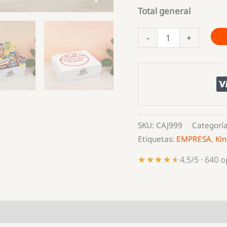
Total general
CAJA
-
+
SORPRESA
CON
CHOCOLATINAS
cantidad
SKU:
CAJ999
Categorí
Etiquetas:
EMPRESA
,
Kin
★★★★★
★★★★★
4,5/5 · 640 