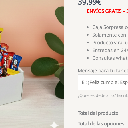
39,99
€
ENVÍOS GRATIS – S
Caja Sorpresa 
Solamente con 
Producto viral 
Entregas en 24/
Consultas wha
Mensaje para tu tarjet
¿Quieres dedicarlo? Escrib
Total del producto
Total de las opciones