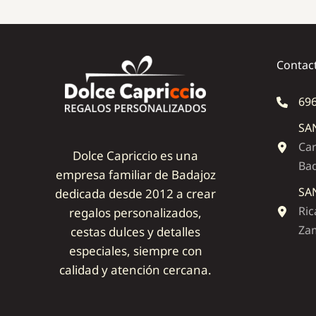
Contac
696
SA
Car
Dolce Capriccio es una
Ba
empresa familiar de Badajoz
SA
dedicada desde 2012 a crear
Ric
regalos personalizados,
Zam
cestas dulces y detalles
especiales, siempre con
calidad y atención cercana.