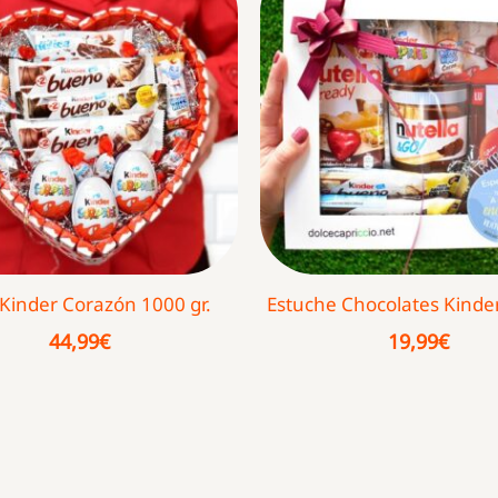
 Kinder Corazón 1000 gr.
Estuche Chocolates Kinder
44,99
€
19,99
€