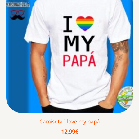
Camiseta I love my papá
12,99
€