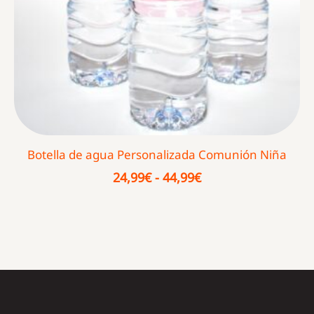
Botella de agua Personalizada Comunión Niña
Rango
24,99
€
-
44,99
€
de
precios:
desde
24,99€
hasta
44,99€