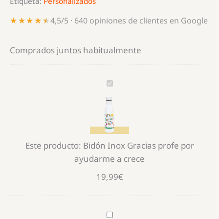
Etiqueta:
Personalizados
cantidad
★★★★★
★★★★★
4,5/5 · 640 opiniones de clientes en Google
Comprados juntos habitualmente
Bidón
Inox
Gracias
profe
por
Este producto:
Bidón Inox Gracias profe por
ayudarme
ayudarme a crece
a
crece
19,99
€
Botella