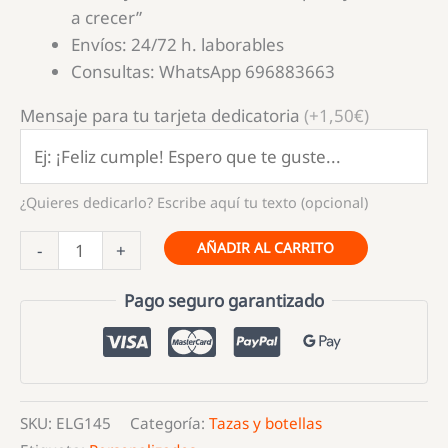
a crecer”
Envíos: 24/72 h. laborables
Consultas: WhatsApp 696883663
Mensaje para tu tarjeta dedicatoria
(+1,50€)
¿Quieres dedicarlo? Escribe aquí tu texto (opcional)
Bidón
AÑADIR AL CARRITO
-
+
Inox
Gracias
Pago seguro garantizado
profe
por
ayudarme
a
SKU:
ELG145
Categoría:
Tazas y botellas
crece