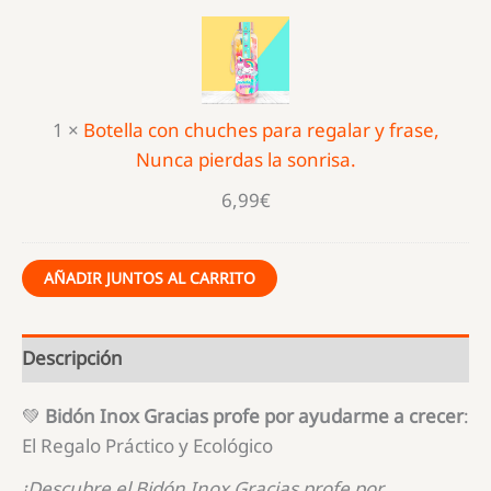
con
chuches
para
regalar
1
×
Botella con chuches para regalar y frase,
y
Nunca pierdas la sonrisa.
frase,
Nunca
6,99
€
pierdas
la
AÑADIR JUNTOS AL CARRITO
sonrisa.
Descripción
💚
Bidón Inox Gracias profe por ayudarme a crecer
:
El Regalo Práctico y Ecológico
¡Descubre el Bidón Inox Gracias profe por