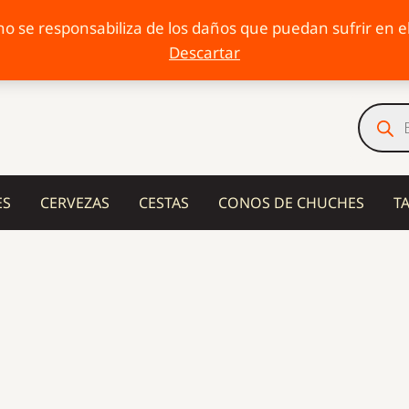
o se responsabiliza de los daños que puedan sufrir en el 
Descartar
Búsqu
de
produc
ES
CERVEZAS
CESTAS
CONOS DE CHUCHES
T