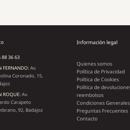
to
Información legal
 88 36 63
Quienes somos
N FERNANDO:
Av.
Política de Privacidad
olina Coronado, 15,
Política de Cookies
dajoz
Política de devolucione
N ROQUE:
Av.
reembolsos
ardo Carapeto
Condiciones Generales
brano, 92, Badajoz
Preguntas Frecuentes
Contacto