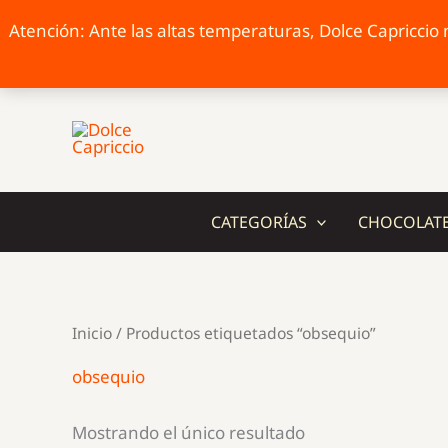
Atención: Ante las altas temperaturas, Dolce Capriccio n
Ir
al
contenido
CATEGORÍAS
CHOCOLAT
Inicio
/ Productos etiquetados “obsequio”
obsequio
Mostrando el único resultado