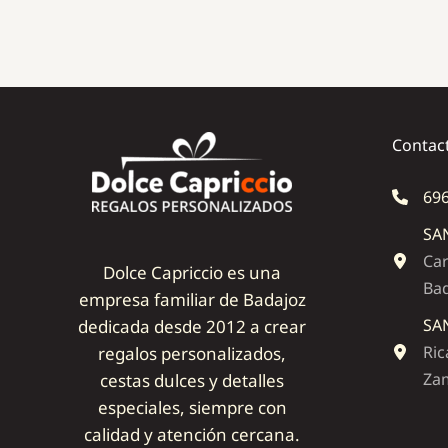
Contac
696
SA
Car
Dolce Capriccio es una
Ba
empresa familiar de Badajoz
SA
dedicada desde 2012 a crear
Ric
regalos personalizados,
Zam
cestas dulces y detalles
especiales, siempre con
calidad y atención cercana.