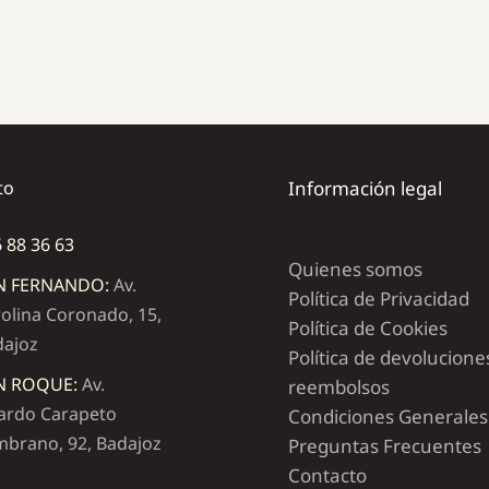
to
Información legal
 88 36 63
Quienes somos
N FERNANDO:
Av.
Política de Privacidad
olina Coronado, 15,
Política de Cookies
dajoz
Política de devolucione
N ROQUE:
Av.
reembolsos
ardo Carapeto
Condiciones Generales
brano, 92, Badajoz
Preguntas Frecuentes
Contacto