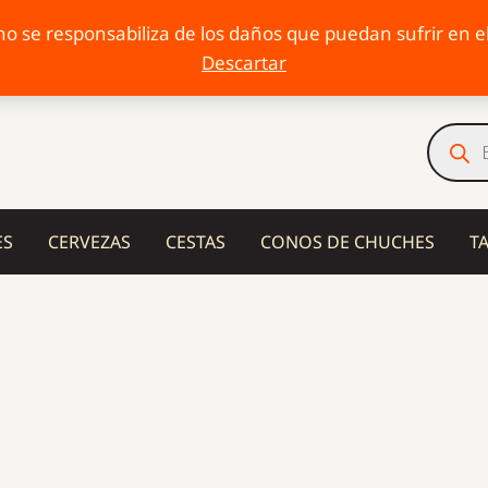
o se responsabiliza de los daños que puedan sufrir en el 
Descartar
Búsqu
de
produc
ES
CERVEZAS
CESTAS
CONOS DE CHUCHES
T