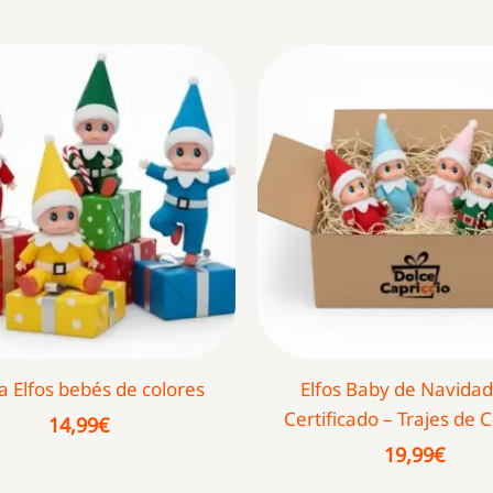
a Elfos bebés de colores
Elfos Baby de Navidad
Certificado – Trajes de 
14,99
€
19,99
€