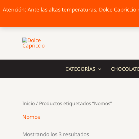
Atención: Ante las altas temperaturas, Dolce Capriccio n
Ir
al
contenido
CATEGORÍAS
CHOCOLAT
Inicio
/ Productos etiquetados “Nomos”
Nomos
Ordenado
Mostrando los 3 resultados