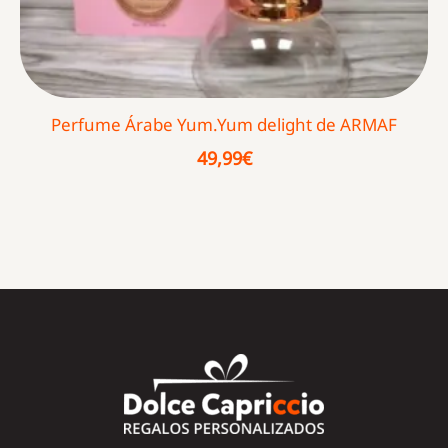
Perfume Árabe Yum.Yum delight de ARMAF
49,99
€