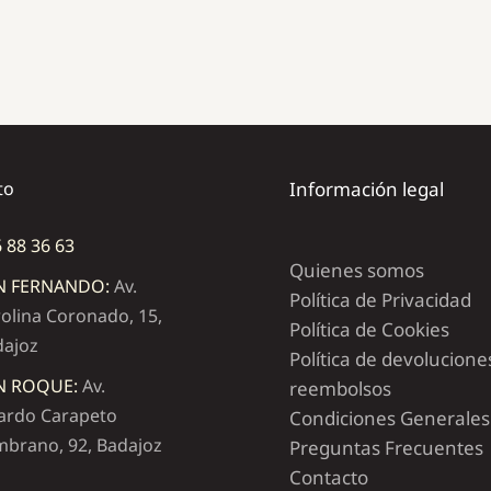
to
Información legal
 88 36 63
Quienes somos
N FERNANDO:
Av.
Política de Privacidad
olina Coronado, 15,
Política de Cookies
dajoz
Política de devolucione
N ROQUE:
Av.
reembolsos
ardo Carapeto
Condiciones Generales
brano, 92, Badajoz
Preguntas Frecuentes
Contacto