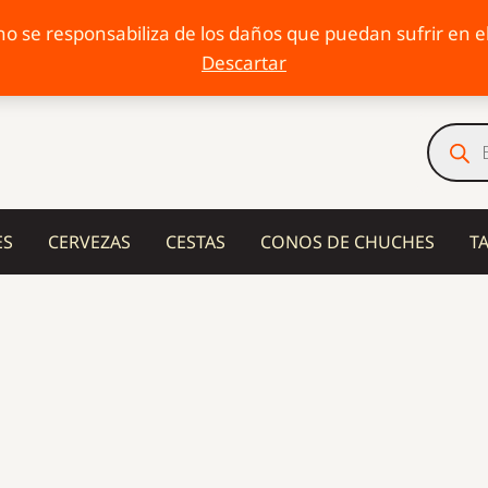
o se responsabiliza de los daños que puedan sufrir en el 
Descartar
Búsqu
de
produc
ES
CERVEZAS
CESTAS
CONOS DE CHUCHES
T