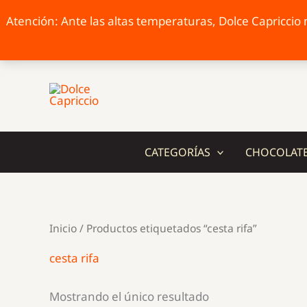
Atención: Ante las altas temperaturas, Dolce Capriccio n
Ir
al
contenido
CATEGORÍAS
CHOCOLAT
Inicio
/ Productos etiquetados “cesta rifa”
cesta rifa
Mostrando el único resultado