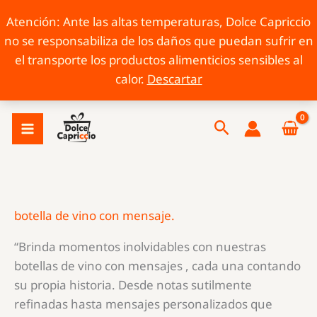
Atención: Ante las altas temperaturas, Dolce Capriccio
no se responsabiliza de los daños que puedan sufrir en
el transporte los productos alimenticios sensibles al
calor.
Descartar
Ir
Buscar
al
contenido
botella de vino con mensaje.
“Brinda momentos inolvidables con nuestras
botellas de vino con mensajes , cada una contando
su propia historia. Desde notas sutilmente
refinadas hasta mensajes personalizados que