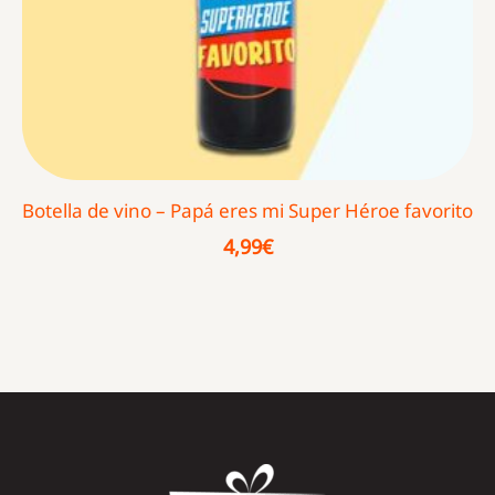
Botella de vino – Papá eres mi Super Héroe favorito
4,99
€