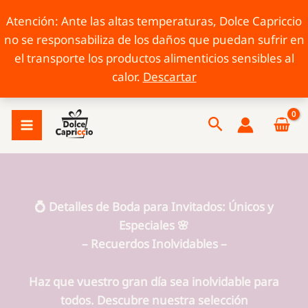
Atención: Ante las altas temperaturas, Dolce Capriccio
no se responsabiliza de los daños que puedan sufrir en
el transporte los productos alimenticios sensibles al
calor.
Descartar
Ir
Buscar
al
contenido
💍 Detalles de Boda para Invitados: Únicos y
Especiales 🌸
– Recuerdos Inolvidables –
Haz que vuestro gran día sea inolvidable para
todos. Descubre nuestra selección