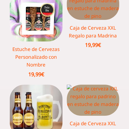
Caja de Cerveza XXL
Regalo para Madrina
19,99
€
Estuche de Cervezas
Personalizado con
Nombre
19,99
€
Caja de Cerveza XXL