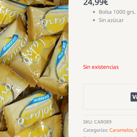
24,99
€
Bolsa 1000 grs.
Sin azúcar
Sin existencias
SKU:
CAR089
Categorías:
Caramelos
,