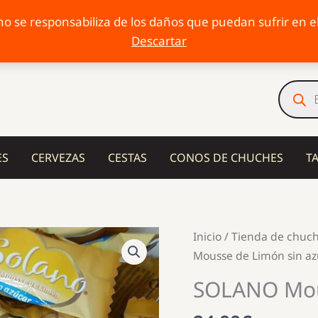
o se responsabiliza de los daños que puedan sufrir en el 
Descartar
Búsqu
de
produc
ES
CERVEZAS
CESTAS
CONOS DE CHUCHES
T
Inicio
/
Tienda de chuc
Mousse de Limón sin az
SOLANO Mous