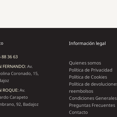
to
Información legal
 88 36 63
Quienes somos
N FERNANDO:
Av.
Política de Privacidad
olina Coronado, 15,
Política de Cookies
dajoz
Política de devolucione
N ROQUE:
Av.
reembolsos
ardo Carapeto
Condiciones Generales
brano, 92, Badajoz
Preguntas Frecuentes
Contacto