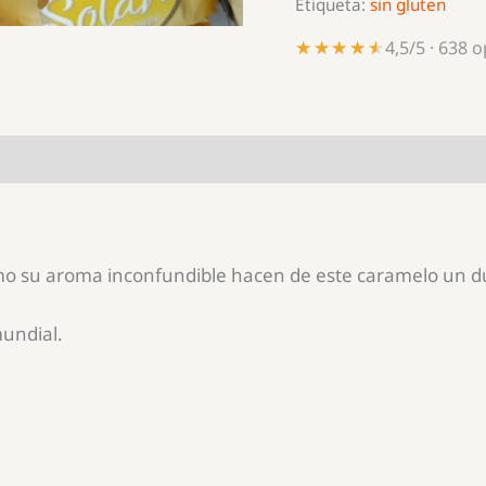
Etiqueta:
sin gluten
★★★★★
★★★★★
4,5/5 · 638 
omo su aroma inconfundible hacen de este caramelo un du
mundial.