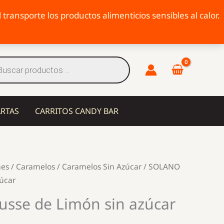
transporte los productos alimenticios sensibles al calor.
eda
tos
ARTAS
CARRITOS CANDY BAR
hes
/
Caramelos
/
Caramelos Sin Azúcar
/ SOLANO
úcar
se de Limón sin azúcar