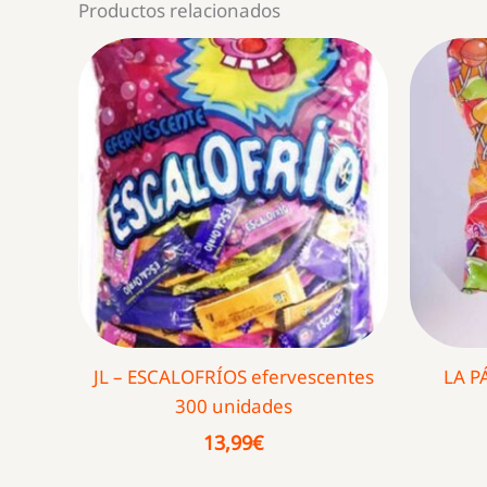
Productos relacionados
JL – ESCALOFRÍOS efervescentes
LA P
300 unidades
13,99
€